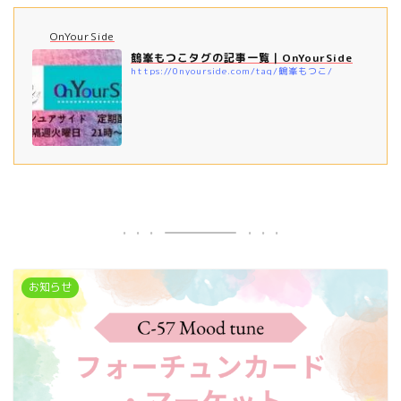
OnYourSide
鶴峯もつこタグの記事一覧｜OnYourSide
https://0nyourside.com/tag/鶴峯もつこ/
お知らせ