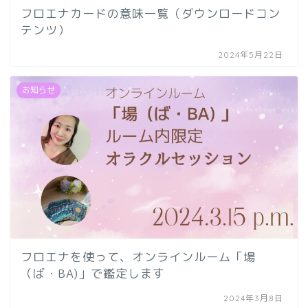
フロエナカードの意味一覧（ダウンロードコン
テンツ）
2024年5月22日
お知らせ
フロエナを使って、オンラインルーム「場
（ば・BA)」で鑑定します
2024年3月8日