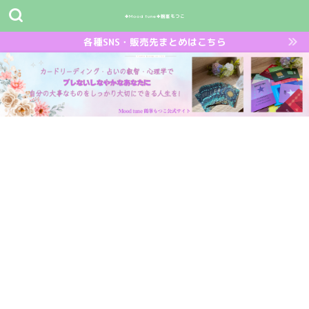
✤Mood tune✤鶴峯もつこ
各種SNS・販売先まとめはこちら