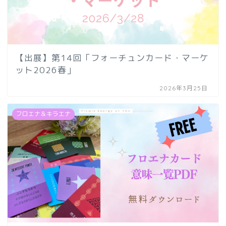
【出展】第14回「フォーチュンカード・マーケ
ット2026春」
2026年3月25日
フロエナ＆キラエナ