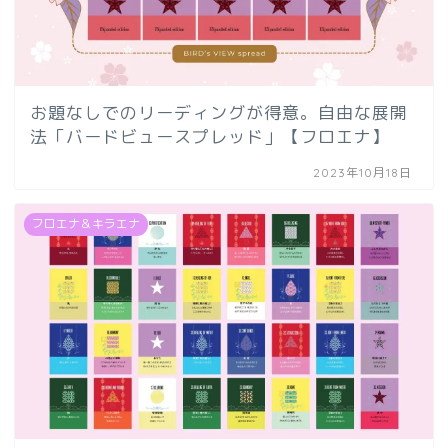
お題なしでのリーディングが得意。自由な展開
法「バードビュースプレッド」【フロエナ】
2023年10月18日
フロエナ＆キラエナ