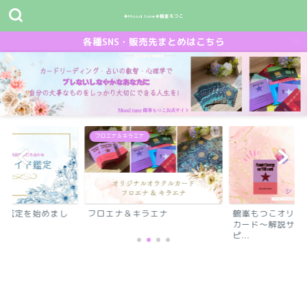
✤Mood tune✤鶴峯もつこ
各種SNS・販売先まとめはこちら
フロエナ＆キラエナ
ド鑑定を始めまし
フロエナ＆キラエナ
鶴峯もつこオリジ
カード～解説サイ
ピ...