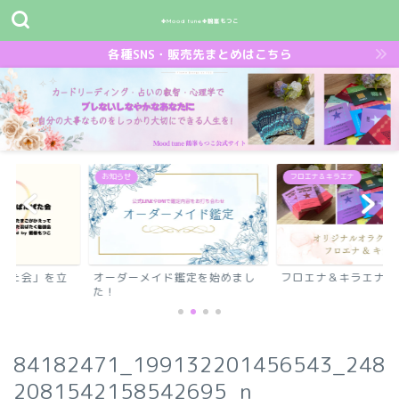
✤Mood tune✤鶴峯もつこ
各種SNS・販売先まとめはこちら
フロエナ＆キラエナ
ド鑑定を始めまし
フロエナ＆キラエナ
鶴峯もつこオリジ
カード～解説サイ
ピ...
84182471_199132201456543_248
2081542158542695_n