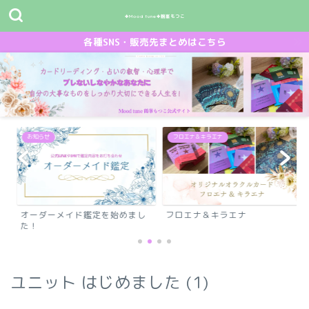
✤Mood tune✤鶴峯もつこ
各種SNS・販売先まとめはこちら
フロエナ＆キラエナ
イド鑑定を始めまし
フロエナ＆キラエナ
鶴峯もつこオリ
カード～解説サ
ピ...
ユニット はじめました (1)