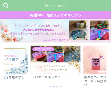
✤Mood tune✤鶴峯もつこ
各種SNS・販売先まとめはこちら
フロエナ＆キラエナ
ド鑑定を始めまし
フロエナ＆キラエナ
鶴峯もつこオリジ
カード～解説サイ
ピ...