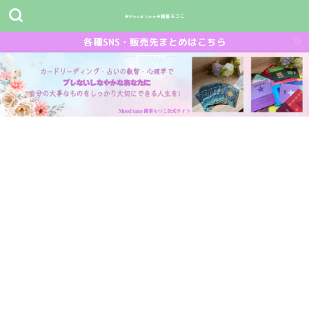
✤Mood tune✤鶴峯もつこ
各種SNS・販売先まとめはこちら