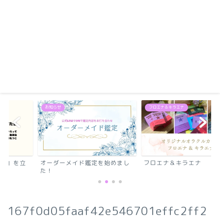
フロエナ＆キラエナ
ド鑑定を始めまし
フロエナ＆キラエナ
鶴峯もつこオリジ
カード～解説サイ
ピ...
167f0d05faaf42e546701effc2ff2